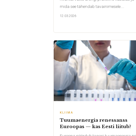
mida see tähendab tavainimesele....
12.03.2026
KLIIMA
Tuumaenergia renessanss
Euroopas — kas Eesti liitub?
Euroopa pöördub tagasi tuumaenergia po