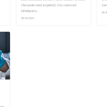
Ülevaade viiest projektist, mis väärivad
sam
tähelepanu....
28.0
06.03.2026
ole.