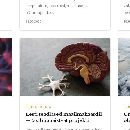
temperatuur, sademed, meretase ja
vak
põllumajandus....
per
24.03.2026
18.0
TEHNOLOOGIA
TE
e
Eesti teadlased maailmakaardil
Un
— 5 silmapaistvat projekti
ol
Eesti teadlased teevad maailmatasemel tööd.
Une