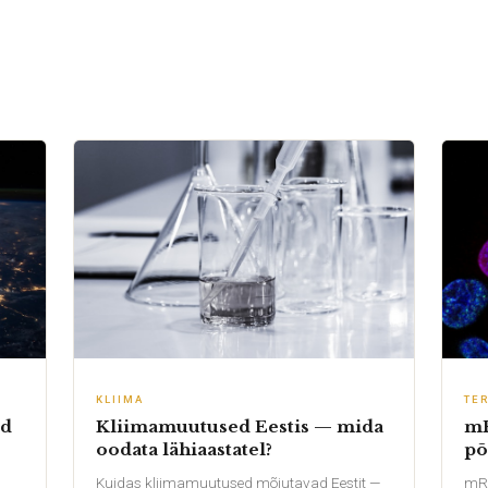
KLIIMA
TE
ed
Kliimamuutused Eestis — mida
mR
oodata lähiaastatel?
põ
Kuidas kliimamuutused mõjutavad Eestit —
mRN