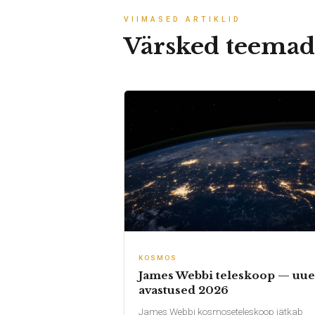
VIIMASED ARTIKLID
Värsked teemad
KOSMOS
James Webbi teleskoop — uu
avastused 2026
James Webbi kosmoseteleskoop jätkab