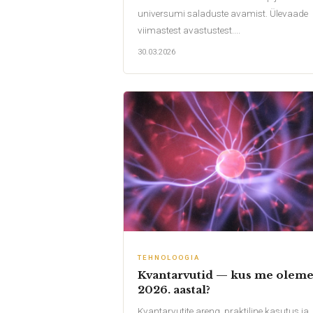
universumi saladuste avamist. Ülevaade
viimastest avastustest....
30.03.2026
TEHNOLOOGIA
Kvantarvutid — kus me olem
2026. aastal?
Kvantarvutite areng, praktiline kasutus ja