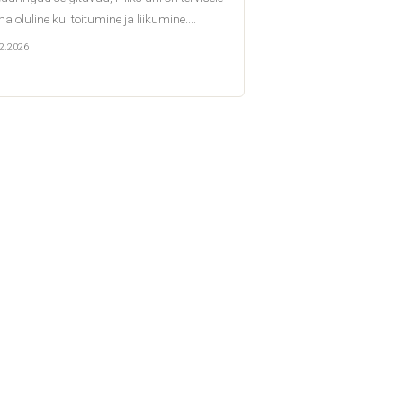
a oluline kui toitumine ja liikumine....
2.2026