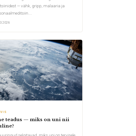
tsiinidest — vähk, gripp, malaaria ja
sonaalmeditsiin....
3.2026
RVIS
e teadus — miks on uni nii
uline?
uuringud selgitavad, miks uni on tervisele