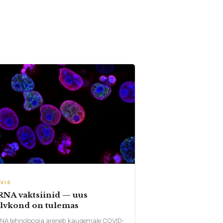
RVIS
NA vaktsiinid — uus
lvkond on tulemas
A tehnoloogia areneb kaugemale COVID-