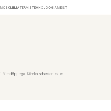
SMOS
KLIIMA
TERVIS
TEHNOLOOGIA
MEIST
i täiendõppega. Kiireks rahastamiseks