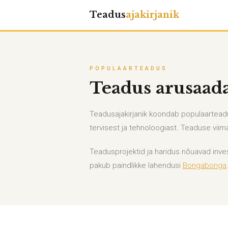
Teadus
ajakirjanik
POPULAARTEADUS
Teadus arusaadav
Teadusajakirjanik koondab populaarteadus
tervisest ja tehnoloogiast. Teaduse viim
Teadusprojektid ja haridus nõuavad inve
pakub paindlikke lahendusi
Bongabonga