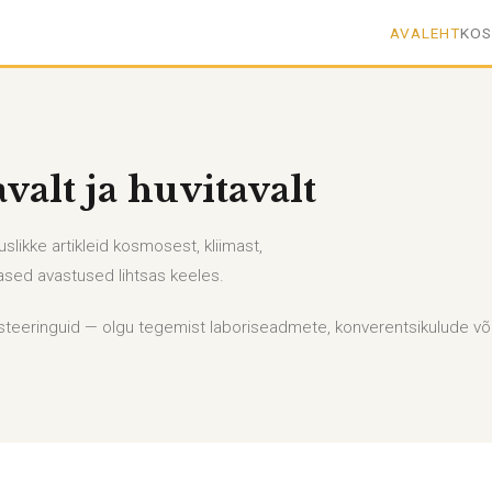
AVALEHT
KO
alt ja huvitavalt
likke artikleid kosmosest, kliimast,
ased avastused lihtsas keeles.
steeringuid — olgu tegemist laboriseadmete, konverentsikulude võ
.