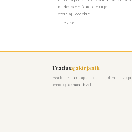
Kuidas see mõjutab Eestit ja
energiajulgeolekut....
18.02.2026
Teadus
ajakirjanik
Populaarteaduslik ajakiri. Kosmos, kliima, tervis ja
tehnoloogia arusaadavalt.