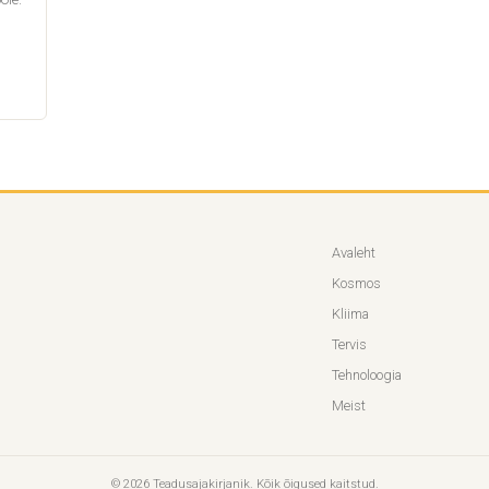
Avaleht
Kosmos
Kliima
Tervis
Tehnoloogia
Meist
© 2026 Teadusajakirjanik. Kõik õigused kaitstud.