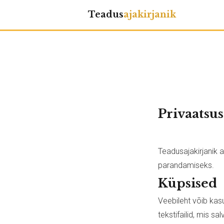
Teadus
ajakirjanik
Privaatsus
Teadusajakirjanik 
parandamiseks.
Küpsised
Veebileht võib ka
tekstifailid, mis s