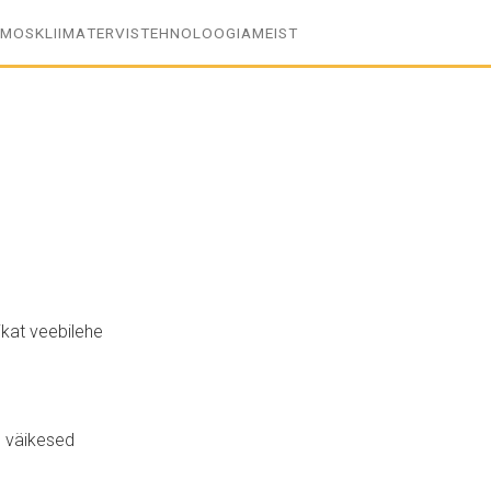
SMOS
KLIIMA
TERVIS
TEHNOLOOGIA
MEIST
ikat veebilehe
n väikesed