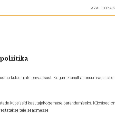
AVALEHT
KO
poliitika
austab külastajate privaatsust. Kogume ainult anonüümset statist
sutada küpsiseid kasutajakogemuse parandamiseks. Küpsised o
alvestatakse teie seadmesse.