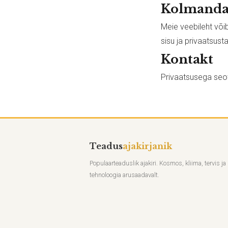
Kolmandat
Meie veebileht või
sisu ja privaatsust
Kontakt
Privaatsusega seot
Teadus
ajakirjanik
Populaarteaduslik ajakiri. Kosmos, kliima, tervis ja
tehnoloogia arusaadavalt.