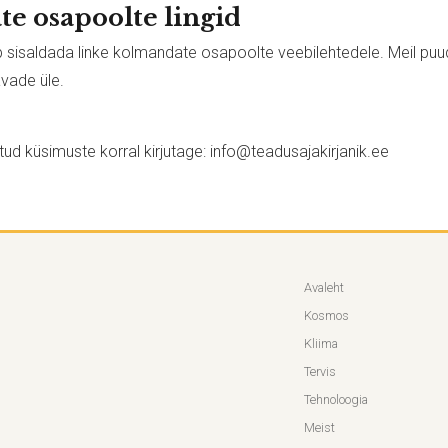
e osapoolte lingid
b sisaldada linke kolmandate osapoolte veebilehtedele. Meil puu
avade üle.
ud küsimuste korral kirjutage:
info@teadusajakirjanik.ee
Avaleht
Kosmos
Kliima
Tervis
Tehnoloogia
Meist