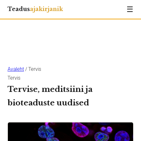
☰
Teadus
ajakirjanik
Avaleht
/ Tervis
Tervis
Tervise, meditsiini ja
bioteaduste uudised