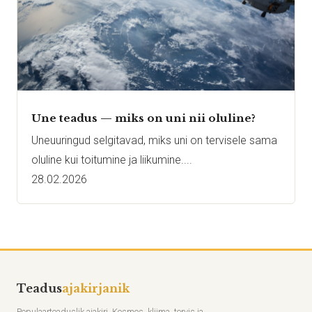
Une teadus — miks on uni nii oluline?
Uneuuringud selgitavad, miks uni on tervisele sama
oluline kui toitumine ja liikumine....
28.02.2026
Teadus
ajakirjanik
Populaarteaduslik ajakiri. Kosmos, kliima, tervis ja