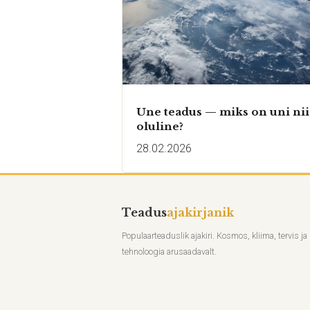
Une teadus — miks on uni nii
oluline?
28.02.2026
Teadus
ajakirjanik
Populaarteaduslik ajakiri. Kosmos, kliima, tervis ja
tehnoloogia arusaadavalt.