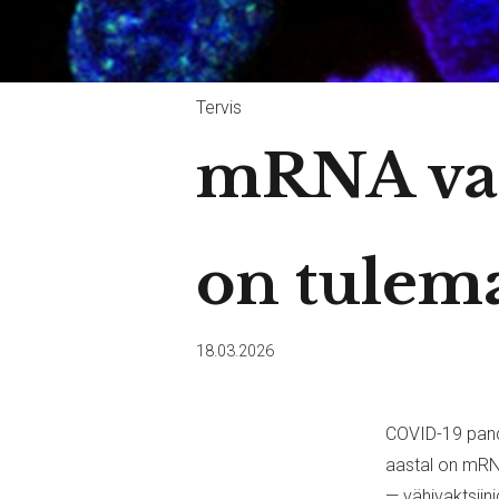
Tervis
mRNA vak
on tulem
18.03.2026
COVID-19 pande
aastal on mRNA
— vähivaktsiini