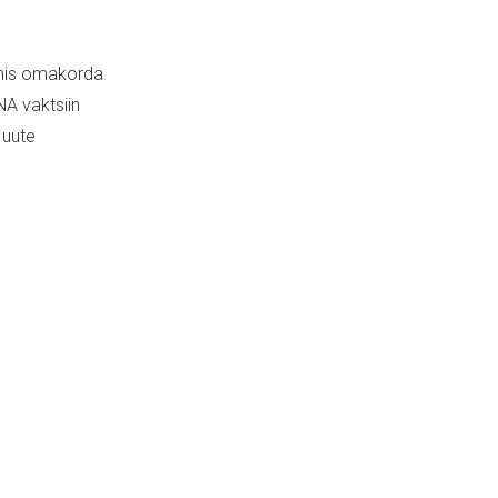
 mis omakorda
NA vaktsiin
 uute