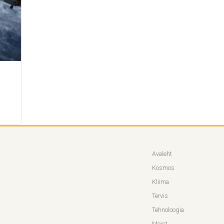
Avaleht
Kosmos
Kliima
Tervis
Tehnoloogia
Meist