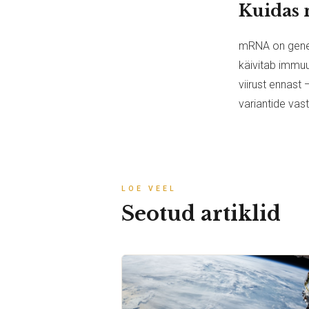
Kuidas
mRNA on genee
käivitab immuun
viirust ennast 
variantide vas
LOE VEEL
Seotud artiklid