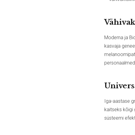
Vähivak
Moderna ja Bi
kasvaja geneeti
melanoomipatsi
personaalmedits
Univers
Iga-aastase gr
kaitseks kõigi
süsteemi efekt