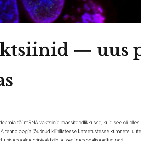
tsiinid — uus 
as
emia tõi mRNA vaktsiinid massiteadlikkusse, kuid see oli alles 
 tehnoloogia jõudnud kliinilistesse katsetustesse kümnetel uute
d, universaalne gripivaktsiin ja isegi personaliseeritud ravi.