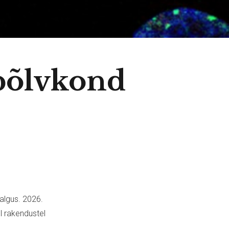
põlvkond
algus. 2026.
l rakendustel