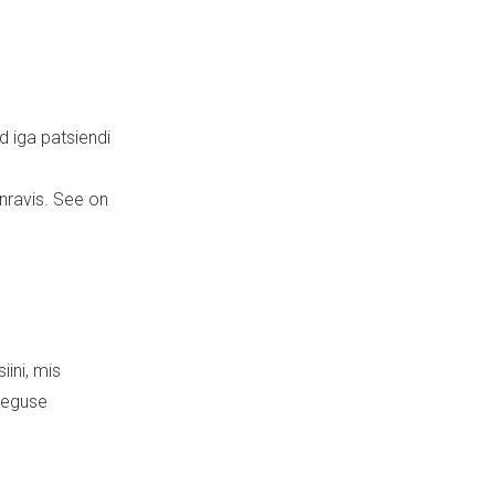
 iga patsiendi
nravis. See on
ini, mis
raeguse