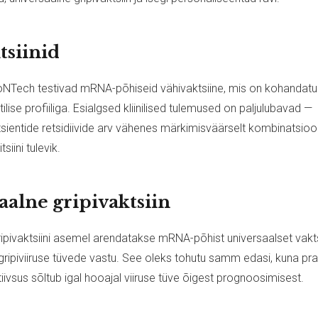
tsiinid
oNTech testivad mRNA-põhiseid vähivaktsiine, mis on kohandatud
lise profiiliga. Esialgsed kliinilised tulemused on paljulubavad —
entide retsidiivide arv vähenes märkimisväärselt kombinatsioo
iini tulevik.
aalne gripivaktsiin
ipivaktsiini asemel arendatakse mRNA-põhist universaalset vaktsi
 gripiviiruse tüvede vastu. See oleks tohutu samm edasi, kuna p
iivsus sõltub igal hooajal viiruse tüve õigest prognoosimisest.