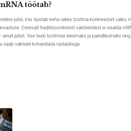
 mRNA töötab?
tiline juhis, mis õpetab keha rakke tootma konkreetset valku,
vastuse. Erinevalt traditsioonilistest vaktsiinidest ei sisalda mR
— ainult juhist. See teeb tootmise kiiremaks ja paindlikumaks ning
tu saab vaktsiini kohandada nädalatega.